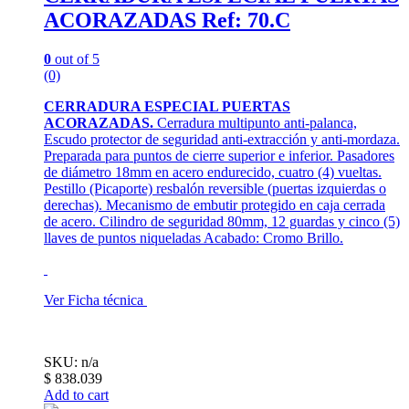
ACORAZADAS Ref: 70.C
0
out of 5
(0)
CERRADURA ESPECIAL PUERTAS
ACORAZADAS.
Cerradura multipunto anti-palanca,
Escudo protector de seguridad anti-extracción y anti-mordaza.
Preparada para puntos de cierre superior e inferior. Pasadores
de diámetro 18mm en acero endurecido, cuatro (4) vueltas.
Pestillo (Picaporte) resbalón reversible (puertas izquierdas o
derechas). Mecanismo de embutir protegido en caja cerrada
de acero. Cilindro de seguridad 80mm, 12 guardas y cinco (5)
llaves de puntos niqueladas Acabado: Cromo Brillo.
Ver Ficha técnica
SKU: n/a
$
838.039
Add to cart