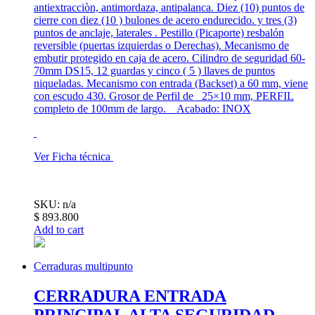
antiextracciòn, antimordaza, antipalanca. Diez (10) puntos de
cierre con diez (10 ) bulones de acero endurecido. y tres (3)
puntos de anclaje, laterales . Pestillo (Picaporte) resbalón
reversible (puertas izquierdas o Derechas). Mecanismo de
embutir protegido en caja de acero. Cilindro de seguridad 60-
70mm DS15, 12 guardas y cinco ( 5 ) llaves de puntos
niqueladas. Mecanismo con entrada (Backset) a 60 mm, viene
con escudo 430. Grosor de Perfil de 25×10 mm, PERFIL
completo de 100mm de largo. Acabado: INOX
Ver Ficha técnica
SKU: n/a
$
893.800
Add to cart
Cerraduras multipunto
CERRADURA ENTRADA