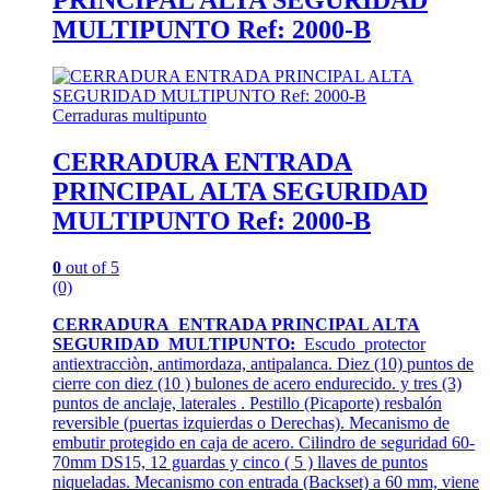
PRINCIPAL ALTA SEGURIDAD
MULTIPUNTO Ref: 2000-B
Cerraduras multipunto
CERRADURA ENTRADA
PRINCIPAL ALTA SEGURIDAD
MULTIPUNTO Ref: 2000-B
0
out of 5
(0)
CERRADURA ENTRADA PRINCIPAL ALTA
SEGURIDAD MULTIPUNTO:
Escudo protector
antiextracciòn, antimordaza, antipalanca. Diez (10) puntos de
cierre con diez (10 ) bulones de acero endurecido. y tres (3)
puntos de anclaje, laterales . Pestillo (Picaporte) resbalón
reversible (puertas izquierdas o Derechas). Mecanismo de
embutir protegido en caja de acero. Cilindro de seguridad 60-
70mm DS15, 12 guardas y cinco ( 5 ) llaves de puntos
niqueladas. Mecanismo con entrada (Backset) a 60 mm, viene