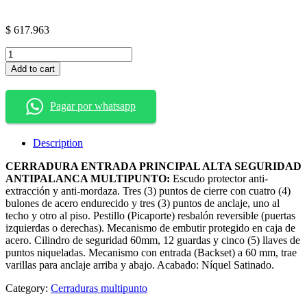
$
617.963
CERRADURA
ENTRADA
Add to cart
PRINCIPAL
ALTA
SEGURIDAD
Pagar por whatsapp
ANTIPALANCA
MULTIPUNTO:
Ref:
Description
703B-
424
CERRADURA ENTRADA PRINCIPAL ALTA SEGURIDAD
quantity
ANTIPALANCA MULTIPUNTO:
Escudo protector anti-
extracción y anti-mordaza. Tres (3) puntos de cierre con cuatro (4)
bulones de acero endurecido y tres (3) puntos de anclaje, uno al
techo y otro al piso. Pestillo (Picaporte) resbalón reversible (puertas
izquierdas o derechas). Mecanismo de embutir protegido en caja de
acero. Cilindro de seguridad 60mm, 12 guardas y cinco (5) llaves de
puntos niqueladas. Mecanismo con entrada (Backset) a 60 mm, trae
varillas para anclaje arriba y abajo. Acabado: Níquel Satinado.
Category:
Cerraduras multipunto