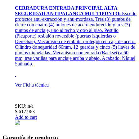
CERRADURA ENTRADA PRINCIPAL ALTA
SEGURIDAD ANTIPALANCA MULTIPUNTO:
Escudo
protector anti-extracción y anti-mordaza. Tres (3) puntos de
cierre con cuatro (4) bulones de acero endurecido y tres (3)
puntos de anclaje, uno al techo y otro al piso. Pestillo
(Picaporte) resbalón reversible (puertas izquierdas o
Derechas). Mecanismo de embutir protegido en caja de acero.
Cilindro de seguridad 60mm, 12 guardas y cinco (5) llaves de
puntos niqueladas. Mecanismo con entrada (Backset) a 60
mm, trae varillas para anclaje arriba y abajo. Acabado: Níquel
Satinado.
Ver Ficha técnica
SKU: n/a
$
617.963
Add to cart
Garantía de producto