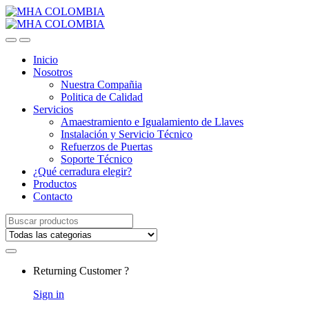
Inicio
Nosotros
Nuestra Compañia
Politica de Calidad
Servicios
Amaestramiento e Igualamiento de Llaves
Instalación y Servicio Técnico
Refuerzos de Puertas
Soporte Técnico
¿Qué cerradura elegir?
Productos
Contacto
Search
for:
Returning Customer ?
Sign in