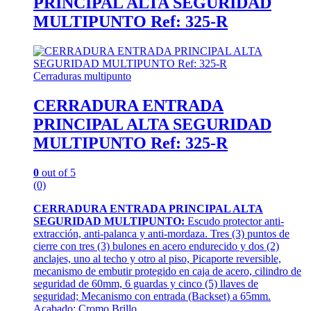
PRINCIPAL ALTA SEGURIDAD
MULTIPUNTO Ref: 325-R
Cerraduras multipunto
CERRADURA ENTRADA
PRINCIPAL ALTA SEGURIDAD
MULTIPUNTO Ref: 325-R
0
out of 5
(0)
CERRADURA ENTRADA PRINCIPAL ALTA
SEGURIDAD MULTIPUNTO:
Escudo protector anti-
extracción, anti-palanca y anti-mordaza. Tres (3) puntos de
cierre con tres (3) bulones en acero endurecido y dos (2)
anclajes, uno al techo y otro al piso, Picaporte reversible,
mecanismo de embutir protegido en caja de acero, cilindro de
seguridad de 60mm, 6 guardas y cinco (5) llaves de
seguridad; Mecanismo con entrada (Backset) a 65mm.
Acabado: Cromo Brillo.