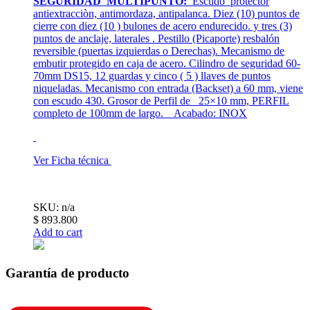
SEGURIDAD MULTIPUNTO:
Escudo protector
antiextracciòn, antimordaza, antipalanca. Diez (10) puntos de
cierre con diez (10 ) bulones de acero endurecido. y tres (3)
puntos de anclaje, laterales . Pestillo (Picaporte) resbalón
reversible (puertas izquierdas o Derechas). Mecanismo de
embutir protegido en caja de acero. Cilindro de seguridad 60-
70mm DS15, 12 guardas y cinco ( 5 ) llaves de puntos
niqueladas. Mecanismo con entrada (Backset) a 60 mm, viene
con escudo 430. Grosor de Perfil de 25×10 mm, PERFIL
completo de 100mm de largo. Acabado: INOX
Ver Ficha técnica
SKU: n/a
$
893.800
Add to cart
Garantía de producto