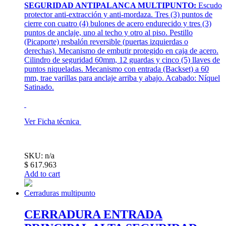
SEGURIDAD ANTIPALANCA MULTIPUNTO:
Escudo
protector anti-extracción y anti-mordaza. Tres (3) puntos de
cierre con cuatro (4) bulones de acero endurecido y tres (3)
puntos de anclaje, uno al techo y otro al piso. Pestillo
(Picaporte) resbalón reversible (puertas izquierdas o
derechas). Mecanismo de embutir protegido en caja de acero.
Cilindro de seguridad 60mm, 12 guardas y cinco (5) llaves de
puntos niqueladas. Mecanismo con entrada (Backset) a 60
mm, trae varillas para anclaje arriba y abajo. Acabado: Níquel
Satinado.
Ver Ficha técnica
SKU: n/a
$
617.963
Add to cart
Cerraduras multipunto
CERRADURA ENTRADA