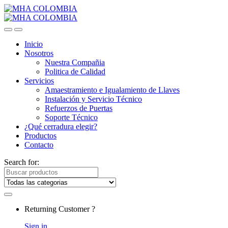
Inicio
Nosotros
Nuestra Compañia
Politica de Calidad
Servicios
Amaestramiento e Igualamiento de Llaves
Instalación y Servicio Técnico
Refuerzos de Puertas
Soporte Técnico
¿Qué cerradura elegir?
Productos
Contacto
Search for:
Returning Customer ?
Sign in