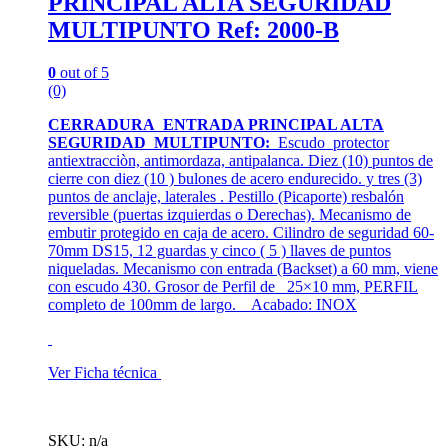
PRINCIPAL ALTA SEGURIDAD
MULTIPUNTO Ref: 2000-B
0
out of 5
(0)
CERRADURA ENTRADA PRINCIPAL ALTA
SEGURIDAD MULTIPUNTO:
Escudo protector
antiextracciòn, antimordaza, antipalanca. Diez (10) puntos de
cierre con diez (10 ) bulones de acero endurecido. y tres (3)
puntos de anclaje, laterales . Pestillo (Picaporte) resbalón
reversible (puertas izquierdas o Derechas). Mecanismo de
embutir protegido en caja de acero. Cilindro de seguridad 60-
70mm DS15, 12 guardas y cinco ( 5 ) llaves de puntos
niqueladas. Mecanismo con entrada (Backset) a 60 mm, viene
con escudo 430. Grosor de Perfil de 25×10 mm, PERFIL
completo de 100mm de largo. Acabado: INOX
Ver Ficha técnica
SKU: n/a