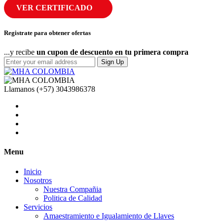
VER CERTIFICADO
Registrate para obtener ofertas
...y recibe
un cupon de descuento en tu primera compra
Sign Up
Llamanos
(+57) 3043986378
Menu
Inicio
Nosotros
Nuestra Compañia
Politica de Calidad
Servicios
Amaestramiento e Igualamiento de Llaves