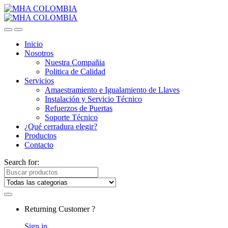
Inicio
Nosotros
Nuestra Compañia
Politica de Calidad
Servicios
Amaestramiento e Igualamiento de Llaves
Instalación y Servicio Técnico
Refuerzos de Puertas
Soporte Técnico
¿Qué cerradura elegir?
Productos
Contacto
Search for:
Returning Customer ?
Sign in