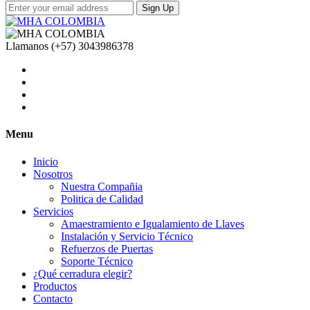
Sign Up
Llamanos
(+57) 3043986378
Menu
Inicio
Nosotros
Nuestra Compañia
Politica de Calidad
Servicios
Amaestramiento e Igualamiento de Llaves
Instalación y Servicio Técnico
Refuerzos de Puertas
Soporte Técnico
¿Qué cerradura elegir?
Productos
Contacto