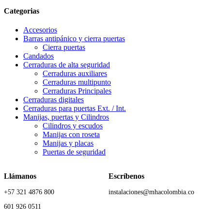
Categorias
Accesorios
Barras antipánico y cierra puertas
Cierra puertas
Candados
Cerraduras de alta seguridad
Cerraduras auxiliares
Cerraduras multipunto
Cerraduras Principales
Cerraduras digitales
Cerraduras para puertas Ext. / Int.
Manijas, puertas y Cilindros
Cilindros y escudos
Manijas con roseta
Manijas y placas
Puertas de seguridad
Llámanos
Escríbenos
+57 321 4876 800
instalaciones@mhacolombia.co
601 926 0511