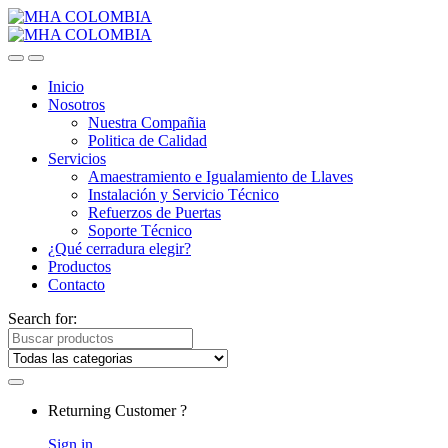
Inicio
Nosotros
Nuestra Compañia
Politica de Calidad
Servicios
Amaestramiento e Igualamiento de Llaves
Instalación y Servicio Técnico
Refuerzos de Puertas
Soporte Técnico
¿Qué cerradura elegir?
Productos
Contacto
Search for:
Returning Customer ?
Sign in