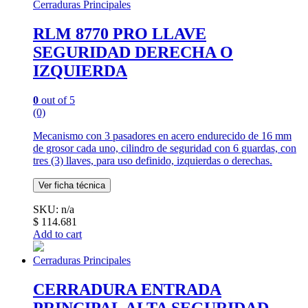
Cerraduras Principales
RLM 8770 PRO LLAVE
SEGURIDAD DERECHA O
IZQUIERDA
0
out of 5
(0)
Mecanismo con 3 pasadores en acero endurecido de 16 mm
de grosor cada uno, cilindro de seguridad con 6 guardas, con
tres (3) llaves, para uso definido, izquierdas o derechas.
Ver ficha técnica
SKU: n/a
$
114.681
Add to cart
Cerraduras Principales
CERRADURA ENTRADA
PRINCIPAL ALTA SEGURIDAD