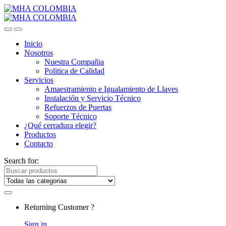
Inicio
Nosotros
Nuestra Compañia
Politica de Calidad
Servicios
Amaestramiento e Igualamiento de Llaves
Instalación y Servicio Técnico
Refuerzos de Puertas
Soporte Técnico
¿Qué cerradura elegir?
Productos
Contacto
Search for:
Returning Customer ?
Sign in