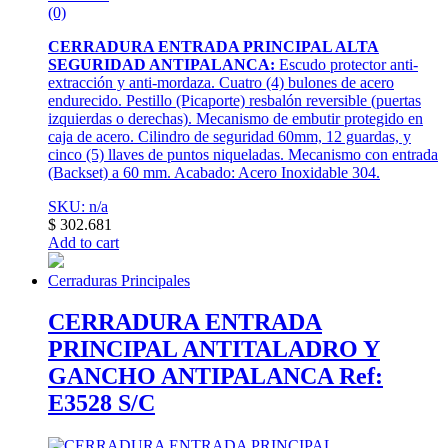
(0)
CERRADURA ENTRADA PRINCIPAL ALTA
SEGURIDAD ANTIPALANCA:
Escudo protector anti-
extracción y anti-mordaza. Cuatro (4) bulones de acero
endurecido. Pestillo (Picaporte) resbalón reversible (puertas
izquierdas o derechas). Mecanismo de embutir protegido en
caja de acero. Cilindro de seguridad 60mm, 12 guardas, y
cinco (5) llaves de puntos niqueladas. Mecanismo con entrada
(Backset) a 60 mm. Acabado: Acero Inoxidable 304.
SKU: n/a
$
302.681
Add to cart
Cerraduras Principales
CERRADURA ENTRADA
PRINCIPAL ANTITALADRO Y
GANCHO ANTIPALANCA Ref:
E3528 S/C