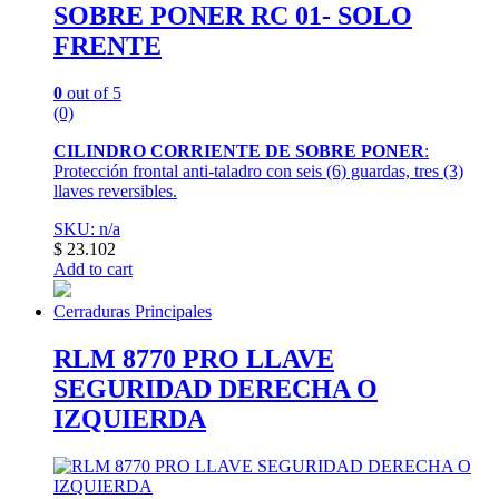
SOBRE PONER RC 01- SOLO
FRENTE
0
out of 5
(0)
CILINDRO CORRIENTE DE SOBRE PONER
:
Protección frontal anti-taladro con seis (6) guardas, tres (3)
llaves reversibles.
SKU: n/a
$
23.102
Add to cart
Cerraduras Principales
RLM 8770 PRO LLAVE
SEGURIDAD DERECHA O
IZQUIERDA