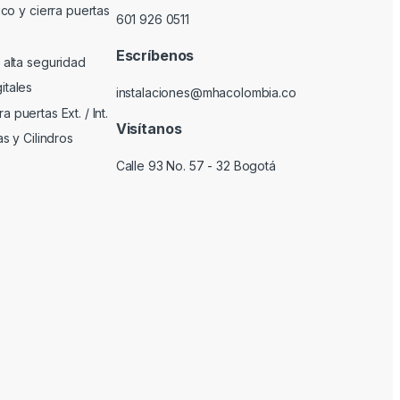
ico y cierra puertas
601 926 0511
Escríbenos
 alta seguridad
itales
instalaciones@mhacolombia.co
 puertas Ext. / Int.
Visítanos
as y Cilindros
Calle 93 No. 57 - 32 Bogotá