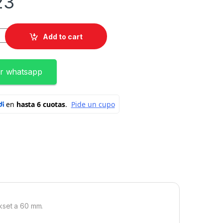
23
L CON MANIJA Ref. IBIZA quantity
Add to cart
r whatsapp
kset a 60 mm.