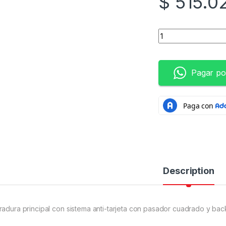
$
515.0
CERRADURA DIGITA
Pagar po
Description
radura principal con sistema anti-tarjeta con pasador cuadrado y bac