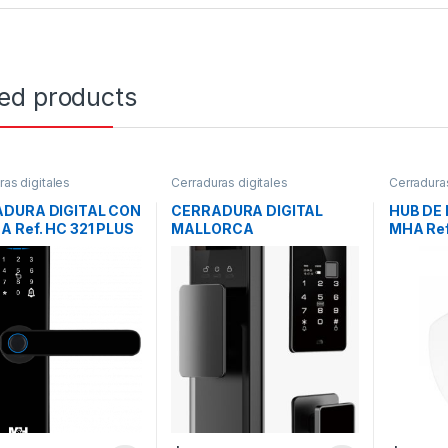
ted products
ras digitales
Cerraduras digitales
Cerraduras
DURA DIGITAL CON
CERRADURA DIGITAL
HUB DE
A Ref. HC 321 PLUS
MALLORCA
MHA Ref
MHA 121