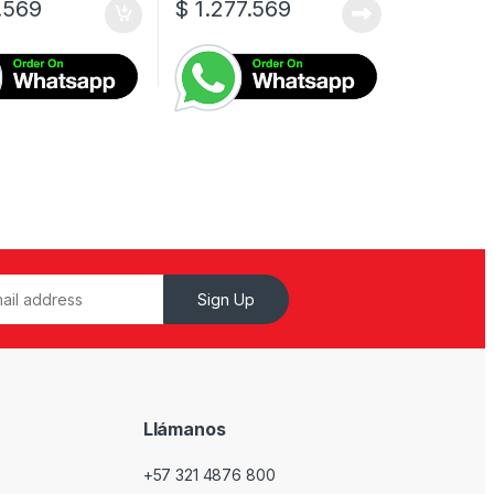
.569
$
1.277.569
Sign Up
Llámanos
+57 321 4876 800