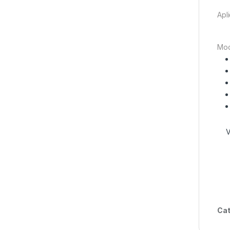
Apl
Mod
V
Cat