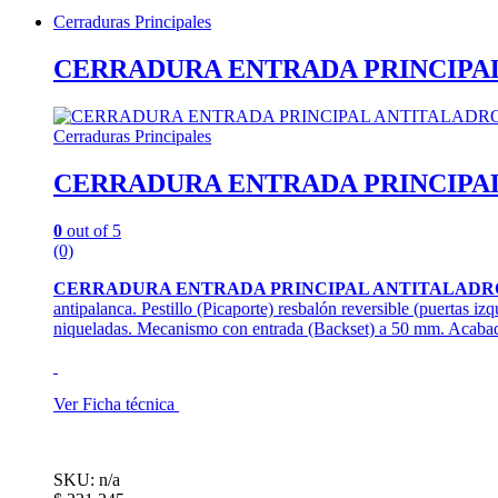
Cerraduras Principales
CERRADURA ENTRADA PRINCIPAL 
Cerraduras Principales
CERRADURA ENTRADA PRINCIPAL 
0
out of 5
(0)
CERRADURA ENTRADA PRINCIPAL ANTITALADR
antipalanca. Pestillo (Picaporte) resbalón reversible (puertas 
niqueladas. Mecanismo con entrada (Backset) a 50 mm. Acaba
Ver Ficha técnica
SKU: n/a