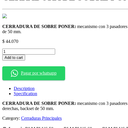
CERRADURA DE SOBRE PONER:
mecanismo con 3 pasadores en
de 50 mm.
$
44.070
CERRADURA
DE
Add to cart
SOBRE
PONER
IZQUIERDA
Pagar por whatsapp
SP
8750
quantity
Description
Specification
CERRADURA DE SOBRE PONER:
mecanismo con 3 pasadores en
derechas, backset de 50 mm.
Category:
Cerraduras Principales