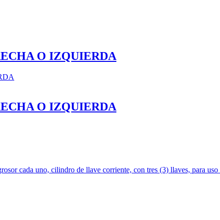
RECHA O IZQUIERDA
RECHA O IZQUIERDA
r cada uno, cilindro de llave corriente, con tres (3) llaves, para us