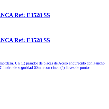
A Ref: E3528 SS
A Ref: E3528 SS
ntimordaza. Un (1) pasador de placas de Acero endurecido con gancho
. Cilindro de seguridad 60mm con cinco (5) llaves de puntos