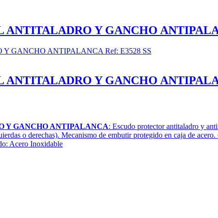
ANTITALADRO Y GANCHO ANTIPALANC
ANTITALADRO Y GANCHO ANTIPALANC
O Y GANCHO ANTIPALANCA
: Escudo protector antitaladro y a
izquierdas o derechas). Mecanismo de embutir protegido en caja de acero
do: Acero Inoxidable