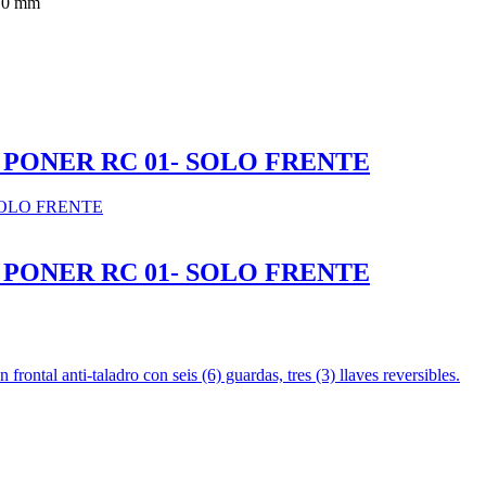
70 mm
PONER RC 01- SOLO FRENTE
PONER RC 01- SOLO FRENTE
n frontal anti-taladro con seis (6) guardas, tres (3) llaves reversibles.