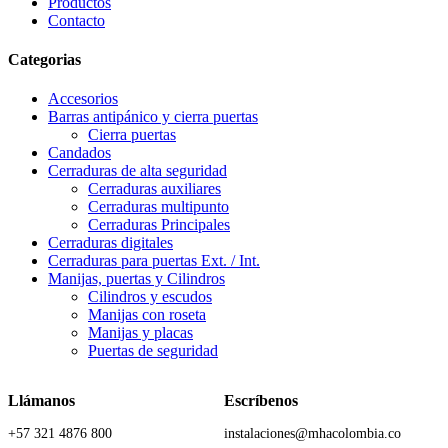
Productos
Contacto
Categorias
Accesorios
Barras antipánico y cierra puertas
Cierra puertas
Candados
Cerraduras de alta seguridad
Cerraduras auxiliares
Cerraduras multipunto
Cerraduras Principales
Cerraduras digitales
Cerraduras para puertas Ext. / Int.
Manijas, puertas y Cilindros
Cilindros y escudos
Manijas con roseta
Manijas y placas
Puertas de seguridad
Llámanos
Escríbenos
+57 321 4876 800
instalaciones@mhacolombia.co