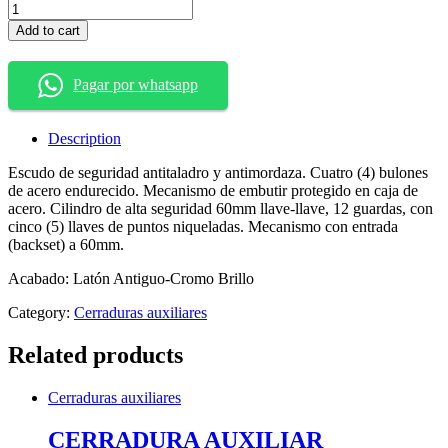
CERRADURA
AUXILIAR
Add to cart
ALTA
SEGURIDAD
ANTIPALANCA
Pagar por whatsapp
Ref:
701-
430
Description
LLAVE-
LLAVE
Escudo de seguridad antitaladro y antimordaza. Cuatro (4) bulones
LATON
de acero endurecido. Mecanismo de embutir protegido en caja de
quantity
acero. Cilindro de alta seguridad 60mm llave-llave, 12 guardas, con
cinco (5) llaves de puntos niqueladas. Mecanismo con entrada
(backset) a 60mm.
Acabado: Latón Antiguo-Cromo Brillo
Category:
Cerraduras auxiliares
Related products
Cerraduras auxiliares
CERRADURA AUXILIAR