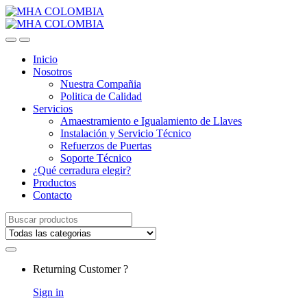
Inicio
Nosotros
Nuestra Compañia
Politica de Calidad
Servicios
Amaestramiento e Igualamiento de Llaves
Instalación y Servicio Técnico
Refuerzos de Puertas
Soporte Técnico
¿Qué cerradura elegir?
Productos
Contacto
Search
for:
Returning Customer ?
Sign in