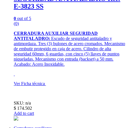
E-3823 SS
0
out of 5
(0)
CERRADURA AUXILIAR SEGURIDAD
ANTITALADRO:
Escudo de seguridad antitaladro y
antimordaza. Tres (3) bulones de acero cromados. Mecanismo
de embutir protegido en caja de acero. Cilindro de alta
seguridad 60mm, 6 guardas, con cinco (5) llaves de puntos
niqueladas. Mecanismo con entrada (backset) a 50 mm.
Acabado: Acero Inoxidable.
Ver Ficha técnica
SKU: n/a
$
174.502
Add to cart