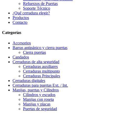
Refuerzos de Puertas
Soporte Técnico
¿Qué cerradura elegir?
Productos
Contacto
Categorías
Accesorios
Barras antipánico y cierra puertas
Cierra puertas
Candados
Cerraduras de alta seguridad
Cerraduras auxiliares
Cerraduras multipunto
Cerraduras Principales
Cerraduras digitales
Cerraduras para puertas Ext. / Int.
Manijas, puertas y Cilindros
Cilindros y escudos
Manijas con roseta
Manijas y placas
Puertas de seguridad