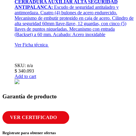
CERRADURA AUXILIAR ALTA SEGURIDAD
ANTIPALANCA:
Escudo de seguridad antitaladro y
antimordaza. Cuatro (4) bulones de acero endurecido.
Mecanismo de embutir protegido en caja de acero. Cilindro de
alta seguridad 60mm llave-llave, 12 guardas, con cinco (5)
llaves de puntos niqueladas. Mecanismo con entrada
(Backset) a 60 mm. Acabado: Acero inoxidable
Ver Ficha técnica
SKU: n/a
$
340.093
Add to cart
Garantía de producto
VER CERTIFICADO
Registrate para obtener ofertas