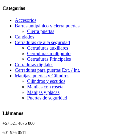
Categorias
Accesorios
Barras antipánico y cierra puertas
Cierra puertas
Candados
Cerraduras de alta seguridad
Cerraduras auxiliares
Cerraduras multipunto
Cerraduras Principales
Cerraduras digitales
Cerraduras para puertas Ext. / Int.
Manijas, puertas y Cilindros
Cilindros y escudos
Manijas con roseta
Manijas y placas
Puertas de seguridad
Llámanos
+57 321 4876 800
601 926 0511