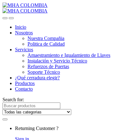
Inicio
Nosotros
Nuestra Compañia
Politica de Calidad
Servicios
Amaestramiento e Igualamiento de Llaves
Instalación y Servicio Técnico
Refuerzos de Puertas
Soporte Técnico
¿Qué cerradura elegir?
Productos
Contacto
Search for:
Returning Customer ?
Sign in