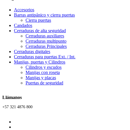
Accesorios
Barras antipánico y cierra puertas
Cierra puertas
Candados
Cerraduras de alta seguridad
Cerraduras auxiliares
Cerraduras multipunto
Cerraduras Principales
Cerraduras digitales
Cerraduras para puertas Ext. / Int.
Manijas, puertas y Cilindros
Cilindros y escudos
Manijas con roseta
Manijas y placas
Puertas de seguridad
Llámanos
+57 321 4876 800